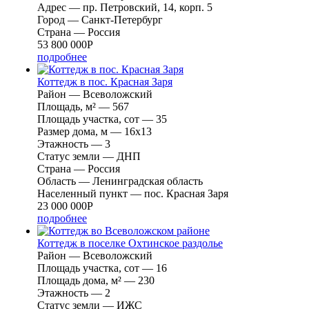
Адрес — пр. Петровский, 14, корп. 5
Город — Санкт-Петербург
Страна — Россия
53 800 000
Р
подробнее
Коттедж в пос. Красная Заря
Район — Всеволожский
Площадь, м² — 567
Площадь участка, сот — 35
Размер дома, м — 16x13
Этажность — 3
Cтатус земли — ДНП
Страна — Россия
Область — Ленинградская область
Населенный пункт — пос. Красная Заря
23 000 000
Р
подробнее
Коттедж в поселке Охтинское раздолье
Район — Всеволожский
Площадь участка, сот — 16
Площадь дома, м² — 230
Этажность — 2
Cтатус земли — ИЖС