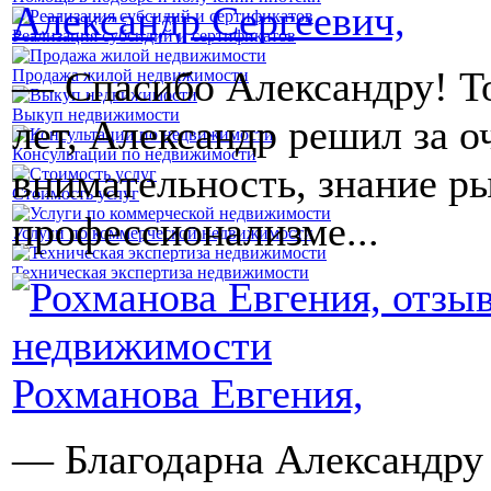
Александр Сергеевич,
Реализация субсидий и сертификатов
— Спасибо Александру! То
Продажа жилой недвижимости
Выкуп недвижимости
лет, Александр решил за о
Консультации по недвижимости
внимательность, знание ры
Стоимость услуг
профессионализме
...
Услуги по коммерческой недвижимости
Техническая экспертиза недвижимости
Рохманова Евгения,
— Благодарна Александру 