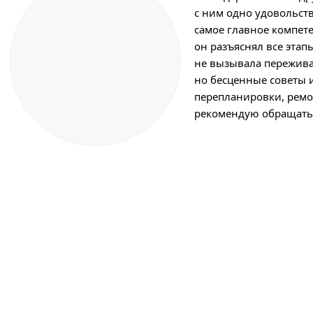
с ним одно удовольст
самое главное компет
он разъяснял все этап
не вызывала пережива
но бесценные советы 
перепланировки, ремон
рекомендую обращатьс