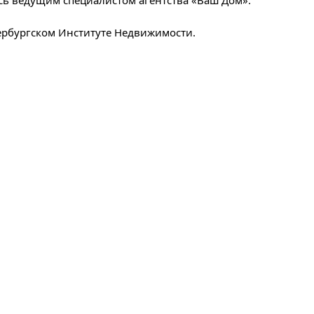
сь ведущим специалистом агентства «Ваш Дом».
ербургском Институте Недвижимости.