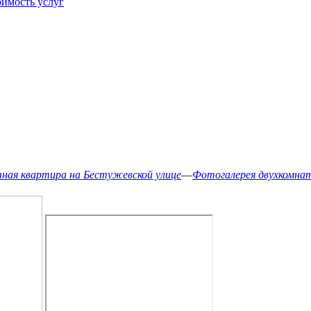
имость услуг
ная квартира на Бестужевской улице
—
Фотогалерея двухкомна