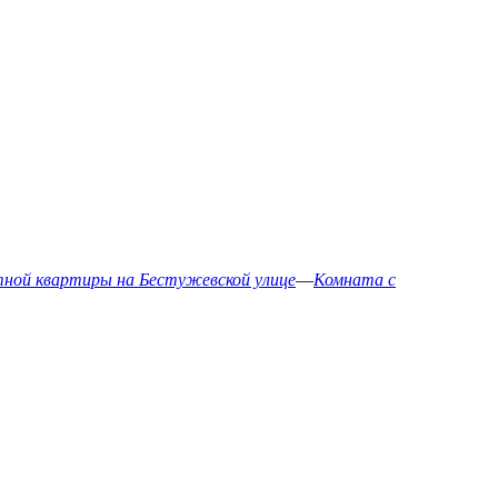
тной квартиры на Бестужевской улице
—
Комната с